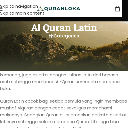
Skip to navigation
Skip to main content
Al Quran Latin
Categories
Al-Quran Latin & Terjemahan Indonesia
Al-Quran Latin akan memudahkan setiap Muslim yang baru
belajar membaca Alquran karena Quran ini selain dilengkapi
dengan terjemahan bahasa Indonesia sesuai standar
kemenag, juga disertai dengan tulisan latin dari bahasa
arab sehingga membaca Al-Quran semudah membaca
buku.
Quran Latin cocok bagi setiap pemula yang ingin membaca
mushaf Alquran dengan cepat sekaligus memahami
maknanya. Sebagian Quran diterjemahkan perkata disertai
latinnya sehingga selain membaca Quran, kita juga bisa