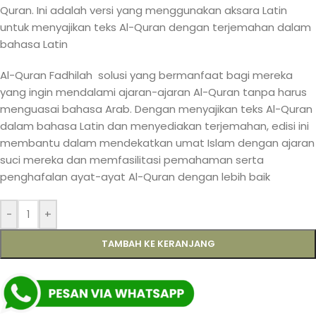
Quran. Ini adalah versi yang menggunakan aksara Latin
untuk menyajikan teks Al-Quran dengan terjemahan dalam
bahasa Latin
Al-Quran Fadhilah solusi yang bermanfaat bagi mereka
yang ingin mendalami ajaran-ajaran Al-Quran tanpa harus
menguasai bahasa Arab. Dengan menyajikan teks Al-Quran
dalam bahasa Latin dan menyediakan terjemahan, edisi ini
membantu dalam mendekatkan umat Islam dengan ajaran
suci mereka dan memfasilitasi pemahaman serta
penghafalan ayat-ayat Al-Quran dengan lebih baik
-
+
TAMBAH KE KERANJANG