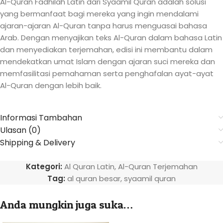
Al-Quran Fadhilah Latin dari Syaamil Quran adalah solusi
yang bermanfaat bagi mereka yang ingin mendalami
ajaran-ajaran Al-Quran tanpa harus menguasai bahasa
Arab. Dengan menyajikan teks Al-Quran dalam bahasa Latin
dan menyediakan terjemahan, edisi ini membantu dalam
mendekatkan umat Islam dengan ajaran suci mereka dan
memfasilitasi pemahaman serta penghafalan ayat-ayat
Al-Quran dengan lebih baik.
Informasi Tambahan
Ulasan (0)
Shipping & Delivery
Kategori:
Al Quran Latin
,
Al-Quran Terjemahan
Tag:
al quran besar
,
syaamil quran
Anda mungkin juga suka…