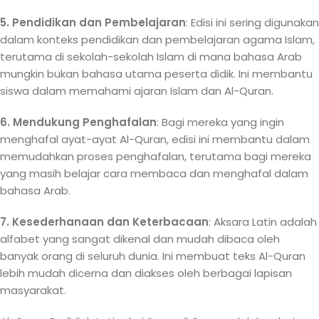
5. Pendidikan dan Pembelajaran
: Edisi ini sering digunakan
dalam konteks pendidikan dan pembelajaran agama Islam,
terutama di sekolah-sekolah Islam di mana bahasa Arab
mungkin bukan bahasa utama peserta didik. Ini membantu
siswa dalam memahami ajaran Islam dan Al-Quran.
6. Mendukung Penghafalan
: Bagi mereka yang ingin
menghafal ayat-ayat Al-Quran, edisi ini membantu dalam
memudahkan proses penghafalan, terutama bagi mereka
yang masih belajar cara membaca dan menghafal dalam
bahasa Arab.
7. Kesederhanaan dan Keterbacaan
: Aksara Latin adalah
alfabet yang sangat dikenal dan mudah dibaca oleh
banyak orang di seluruh dunia. Ini membuat teks Al-Quran
lebih mudah dicerna dan diakses oleh berbagai lapisan
masyarakat.