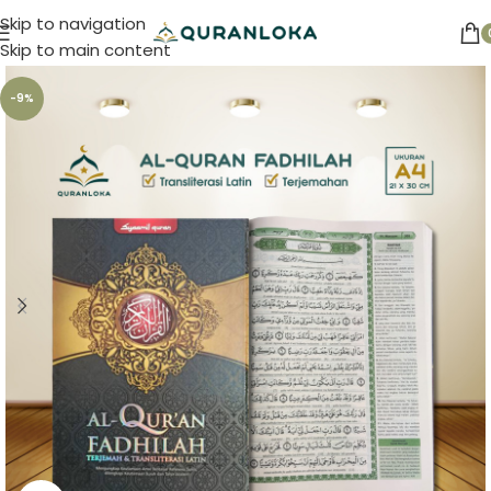
Skip to navigation
Skip to main content
-9%