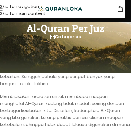
Skip to navigation
Skip to main content
Al-Quran Per Juz
Categories
Al-Quran Per Juz atau per 5 Juz
Membaca dan menghafal Al-Quran merupakan salah satu
ibadah terbaik disisi Allah azza wa jalla. Bahkan dari setiap
ayat dan huruf yang kita baca, Allah berikan pahala
kebaikan. Sungguh pahala yang sangat banyak yang
berguna kelak diakhirat.
Membiasakan kegiatan untuk membaca maupun
menghafal Al-Quran kadang tidak mudah seiring dengan
berbagai kesibukan kita. Disisi lain, kadangkala Al-Quran
yang kita gunakan kurang praktis dari sisi ukuran maupun
ketebalan sehingga tidak dapat leluasa digunakan di mana