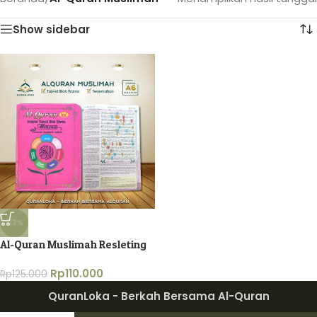
Show sidebar
-12%
Al-Quran Muslimah Resleting
Rp
110.000
Rp
125.000
QuranLoka - Berkah Bersama Al-Quran