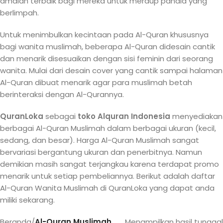
amalan terbaik bagi mereka untuk meraup pahala yang
berlimpah.
Untuk menimbulkan kecintaan pada Al-Quran khususnya
bagi wanita muslimah, beberapa Al-Quran didesain cantik
dan menarik disesuaikan dengan sisi feminin dari seorang
wanita. Mulai dari desain cover yang cantik sampai halaman
Al-Quran dibuat menarik agar para muslimah betah
berinteraksi dengan Al-Qurannya.
QuranLoka
sebagai
toko Alquran Indonesia
menyediakan
berbagai Al-Quran Muslimah dalam berbagai ukuran (kecil,
sedang, dan besar). Harga Al-Quran Muslimah sangat
bervariasi bergantung ukuran dan penerbitnya. Namun
demikian masih sangat terjangkau karena terdapat promo
menarik untuk setiap pembeliannya. Berikut adalah daftar
Al-Quran Wanita Muslimah di QuranLoka yang dapat anda
miliki sekarang.
Beranda
/
Al-Quran Muslimah
Menampilkan hasil tunggal