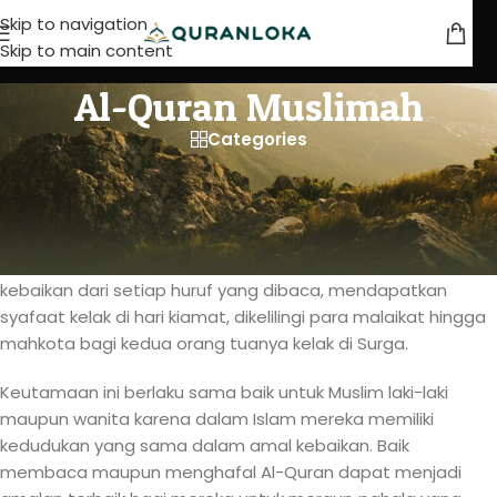
Skip to navigation
Skip to main content
Al-Quran Muslimah
Categories
Al-Quran Wanita Muslimah
Banyak sekali keutamaan membaca Al-Quran yang
dijelaskan melalui ayat Al-Quran maupun hadits Nabi. Mulai
dari sebaik-baik ibadah yang dilakukan, mendapatkan
kebaikan dari setiap huruf yang dibaca, mendapatkan
syafaat kelak di hari kiamat, dikelilingi para malaikat hingga
mahkota bagi kedua orang tuanya kelak di Surga.
Keutamaan ini berlaku sama baik untuk Muslim laki-laki
maupun wanita karena dalam Islam mereka memiliki
kedudukan yang sama dalam amal kebaikan. Baik
membaca maupun menghafal Al-Quran dapat menjadi