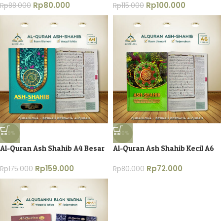
Rp
80.000
Rp
100.000
Rp
88.000
Rp
115.000
-9%
-10%
Al-Quran Ash Shahib A4 Besar
Al-Quran Ash Shahib Kecil A6
Rp
159.000
Rp
72.000
Rp
175.000
Rp
80.000