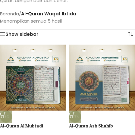
Quran dengan baik dan benar.
Beranda
/
Al-Quran Waqaf Ibtida
Menampilkan semua 5 hasil
Show sidebar
-9%
-13%
Al-Quran Al Mubtadi
Al-Quran Ash Shahib