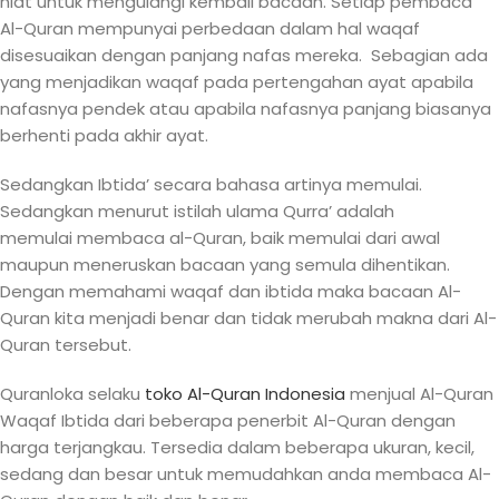
niat untuk mengulangi kembali bacaan. Setiap pembaca
Al-Quran mempunyai perbedaan dalam hal waqaf
disesuaikan dengan panjang nafas mereka. Sebagian ada
yang menjadikan waqaf pada pertengahan ayat apabila
nafasnya pendek atau apabila nafasnya panjang biasanya
berhenti pada akhir ayat.
Sedangkan Ibtida’ secara bahasa artinya memulai.
Sedangkan menurut istilah ulama Qurra’ adalah
memulai membaca al-Quran, baik memulai dari awal
maupun meneruskan bacaan yang semula dihentikan.
Dengan memahami waqaf dan ibtida maka bacaan Al-
Quran kita menjadi benar dan tidak merubah makna dari Al-
Quran tersebut.
Quranloka selaku
toko Al-Quran Indonesia
menjual Al-Quran
Waqaf Ibtida dari beberapa penerbit Al-Quran dengan
harga terjangkau. Tersedia dalam beberapa ukuran, kecil,
sedang dan besar untuk memudahkan anda membaca Al-