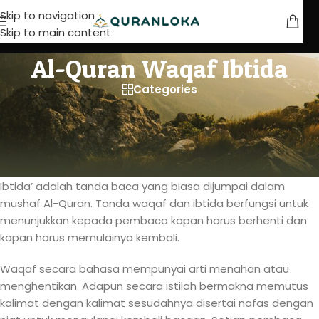
Skip to navigation
Skip to main content
Al-Quran Waqaf Ibtida
Categories
Al-Quran Waqaf Ibtida
Waqaf dan ibtida’ merupakan salah satu bagian dari ilmu
Al-Qur’an yang sangat penting dipahami bagi setiap orang
yang akan membaca atau menghafal alquran. Waqaf
Ibtida’ adalah tanda baca yang biasa dijumpai dalam
mushaf Al-Quran. Tanda waqaf dan ibtida berfungsi untuk
menunjukkan kepada pembaca kapan harus berhenti dan
kapan harus memulainya kembali.
Waqaf secara bahasa mempunyai arti menahan atau
menghentikan. Adapun secara istilah bermakna memutus
kalimat dengan kalimat sesudahnya disertai nafas dengan