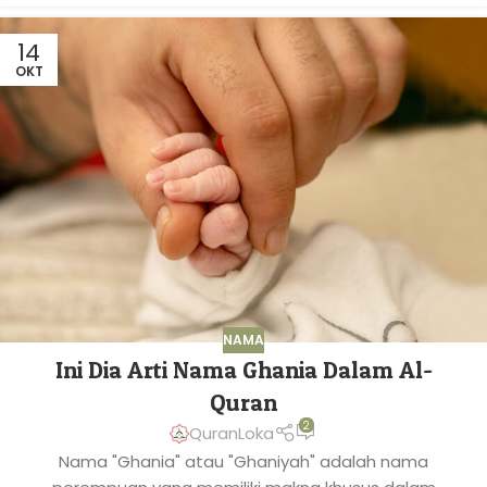
14
OKT
NAMA
Ini Dia Arti Nama Ghania Dalam Al-
Quran
2
QuranLoka
Nama "Ghania" atau "Ghaniyah" adalah nama