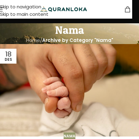
Skip to navigation
Skip to main content
Nama
Home
/
Archive by Category "Nama"
18
DES
NAMA